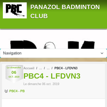
Panneau de gestion des cookies
PANAZOL BADMINTON
CLUB
Le
dimanche
Accueil
PBC4 - LFDVN3
06
PBC4 - LFDVN3
OCT.
2019
Le
dimanche
06
oct.
2019
PBC4 - PB