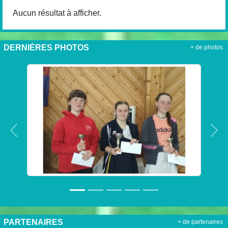
Aucun résultat à afficher.
DERNIÈRES PHOTOS
+ de photos
Précedent
Sui
PARTENAIRES
+ de partenaires