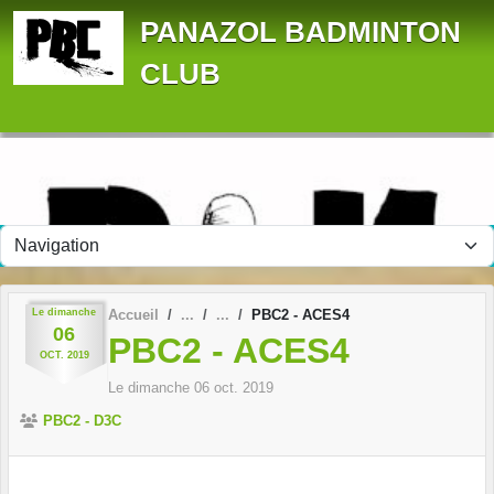
Panneau de gestion des cookies
PANAZOL BADMINTON
CLUB
Le
dimanche
Accueil
PBC2 - ACES4
06
PBC2 - ACES4
OCT.
2019
Le
dimanche
06
oct.
2019
PBC2 - D3C