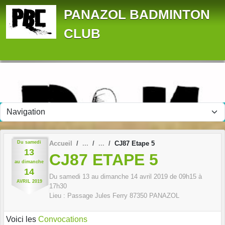
Panneau de gestion des cookies
PANAZOL BADMINTON
CLUB
Du
samedi
Accueil
CJ87 Etape 5
13
CJ87 ETAPE 5
au
dimanche
14
Du
samedi
13
au
dimanche
14
avril
2019
de 09h15 à
AVRIL
2019
17h30
Lieu :
Passage Jules Ferry
87350
PANAZOL
Voici les
Convocations