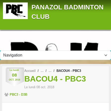
Panneau de gestion des cookies
PANAZOL BADMINTON
CLUB
Le
lundi
Accueil
BACOU4 - PBC3
08
BACOU4 - PBC3
OCT.
2018
Le
lundi
08
oct.
2018
PBC3 - D3B