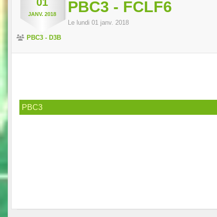
01
PBC3 - FCLF6
JANV.
2018
Le
lundi
01
janv.
2018
PBC3 - D3B
PBC3