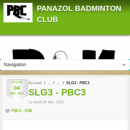
Panneau de gestion des cookies
PANAZOL BADMINTON
CLUB
Le
lundi
Accueil
SLG3 - PBC3
04
SLG3 - PBC3
DÉC.
2017
Le
lundi
04
déc.
2017
PBC3 - D3B