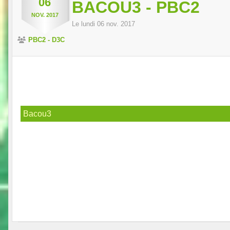
06
BACOU3 - PBC2
NOV.
2017
Le
lundi
06
nov.
2017
PBC2 - D3C
Bacou3