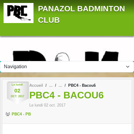
Panneau de gestion des cookies
PANAZOL BADMINTON
CLUB
Le
lundi
Accueil
PBC4 - Bacou6
02
PBC4 - BACOU6
OCT.
2017
Le
lundi
02
oct.
2017
PBC4 - PB