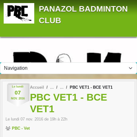
Panneau de gestion des cookies
PANAZOL BADMINTON
CLUB
Le
lundi
Accueil
PBC VET1 - BCE VET1
07
PBC VET1 - BCE
NOV.
2016
VET1
Le
lundi
07
nov.
2016
de 19h à 22h
PBC - Vet